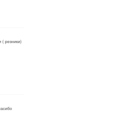
 ( резники)
пасибо