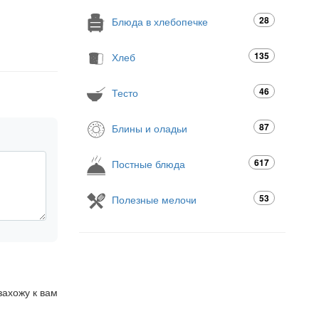
28
Блюда в хлебопечке
135
Хлеб
46
Тесто
87
Блины и оладьи
617
Постные блюда
53
Полезные мелочи
захожу к вам