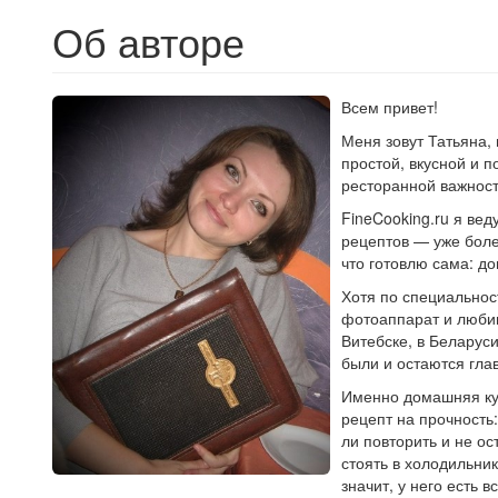
Об авторе
Всем привет!
Меня зовут Татьяна, 
простой, вкусной и 
ресторанной важност
FineCooking.ru я ве
рецептов — уже боле
что готовлю сама: д
Хотя по специальност
фотоаппарат и любим
Витебске, в Беларус
были и остаются глав
Именно домашняя ку
рецепт на прочность:
ли повторить и не о
стоять в холодильни
значит, у него есть 