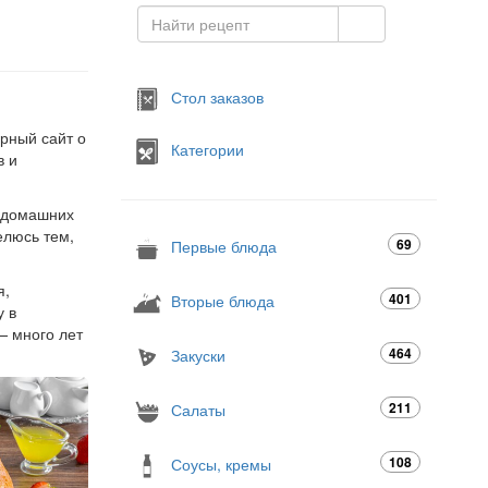
Стол заказов
арный сайт о
Категории
в и
я домашних
елюсь тем,
69
Первые блюда
я,
401
Вторые блюда
у в
— много лет
464
Закуски
211
Салаты
108
Соусы, кремы