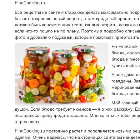
FineCooking.ru.
Все рецепты на сайте я стараюсь делать максимально под
бывает: откроешь новый рецепт, а там вроде всё просто, но
должна быть консистенция теста, сколько жарить, до какого 
если что-то пошло не по плану. Поэтому я подробно описы
фото и добавляю подсказки, которые помогают приготовить
На FineCooki
блюда, салат
блюда и мног
купить в обы
У нас дома н
говядины. За
маринованные
блюда, после
Мой главный 
душой. Если блюдо требует нюансов — я о них расскажу. Ес
постараюсь предупредить заранее. Мне хочется, чтобы реце
в трех актах.
FineCooking.ru постоянно растет и пополняется новыми р
идеями. Очень надеюсь, что на страницах сайта вы найдете