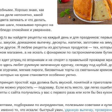
робными. Хорошо знаю, как
 на деле непонятно, какой
цвета запекать и что делать,
ваю шаги, показываю процесс на
 блюдо спокойнее и увереннее.
ng.ru вы найдете рецепты на каждый день и для праздников: первы
ы, закуски, домашнюю выпечку, десерты, напитки, заготовки на зим
ое другое. Я люблю рецепты из доступных продуктов — тех, котор
чном магазине, а не искать с фонариком по гастрономическим бути
е едят устриц по вторникам и не спорят о правильной прожарке м
то здесь любят румяную запеченную курочку, селедку под шубой, 
 огурчики, мягкие пироги, бисквитные торты со сметанным кремом
 которых на кухне становится особенно уютно.
принцип простой: еда должна быть вкусной, понятной и приготовле
ли можно упростить — подскажу. Если есть место, где легко ошиби
пты с сайта получались у вас с первого раза или хотя бы без кух
ецептами, подборками по ингредиентам, полезными советами и кул
 именно то, что искали: быстрый ужин,
удачную выпечку
,
проверен