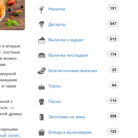
151
Напитки
547
Десерты
512
Выпечка сладкая
е и вторые
у, постные
174
Выпечка несладкая
ые можно
кам.
22
Безглютеновая выпечка
раморной
домашние
64
Торты
 и такие
114
Пасха
нной с
ться, —
онной драмы
358
Заготовки на зиму
инарными
123
Блюда в мультиварке
ный салат
,