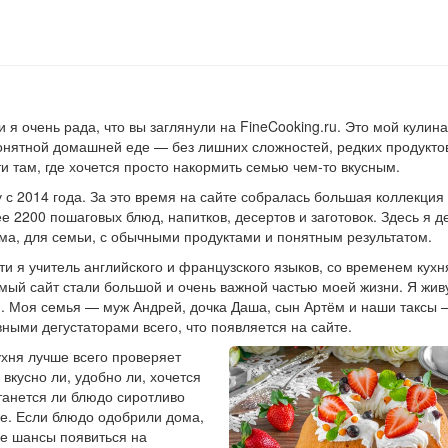
и я очень рада, что вы заглянули на FineCooking.ru. Это мой кулин
понятной домашней еде — без лишних сложностей, редких продукто
и там, где хочется просто накормить семью чем-то вкусным.
ду с 2014 года. За это время на сайте собралась большая коллекци
е 2200 пошаговых блюд, напитков, десертов и заготовок. Здесь я д
ома, для семьи, с обычными продуктами и понятным результатом.
и я учитель английского и французского языков, со временем кухн
ый сайт стали большой и очень важной частью моей жизни. Я жив
и. Моя семья — муж Андрей, дочка Даша, сын Артём и наши таксы 
ными дегустаторами всего, что появляется на сайте.
хня лучше всего проверяет
 вкусно ли, удобно ли, хочется
станется ли блюдо сиротливо
ке. Если блюдо одобрили дома,
все шансы появиться на