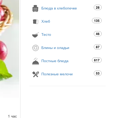
28
Блюда в хлебопечке
135
Хлеб
46
Тесто
87
Блины и оладьи
617
Постные блюда
53
Полезные мелочи
1 час