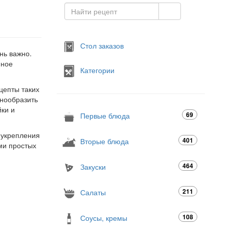
Стол заказов
нь важно.
мное
Категории
цепты таких
знообразить
йки и
69
Первые блюда
 укрепления
401
Вторые блюда
ми простых
464
Закуски
211
Салаты
108
Соусы, кремы