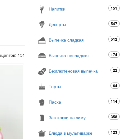
151
Напитки
547
Десерты
512
Выпечка сладкая
ецептов: 151
174
Выпечка несладкая
22
Безглютеновая выпечка
64
Торты
114
Пасха
358
Заготовки на зиму
123
Блюда в мультиварке