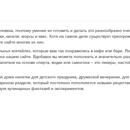
овека, поэтому умение их готовить и делать это разнообразно оче
оки, кисели, морсы и квас. Хотя на самом деле существует преогро
те найти многие их них.
льных коктейлях, которые вам так понравились в кафе или баре. Ре
на нашем сайте. Вдобавок вы можете пополнить и значительно ра
итков на основе спирта, водки или самогона – это ликеры, насто
я дома напитки для детского праздника, дружеской вечеринки, для
 данном разделе, который постоянно пополняется новыми рецепта
 для кулинарных фантазий и экспериментов.