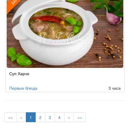
Рецепт
Суп Харчо
по
заказу
Первые блюда
3 часа
««
«
1
2
3
4
»
»»