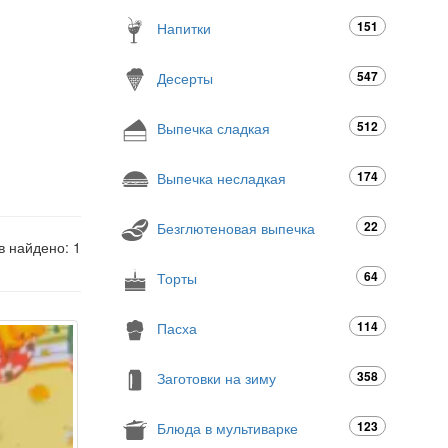
151
Напитки
547
Десерты
512
Выпечка сладкая
174
Выпечка несладкая
22
Безглютеновая выпечка
в найдено: 1
64
Торты
114
Пасха
358
Заготовки на зиму
123
Блюда в мультиварке