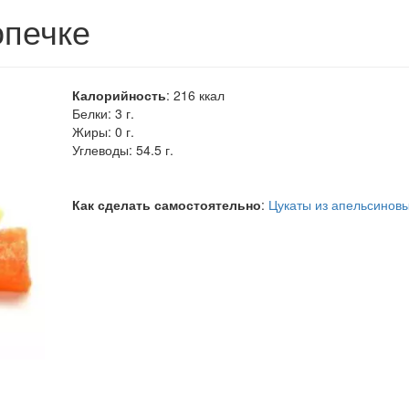
опечке
Калорийность
:
216
ккал
Белки:
3 г.
Жиры:
0 г.
Углеводы:
54.5 г.
Как сделать самостоятельно
:
Цукаты из апельсиновы