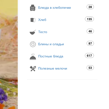
28
Блюда в хлебопечке
135
Хлеб
46
Тесто
87
Блины и оладьи
617
Постные блюда
53
Полезные мелочи