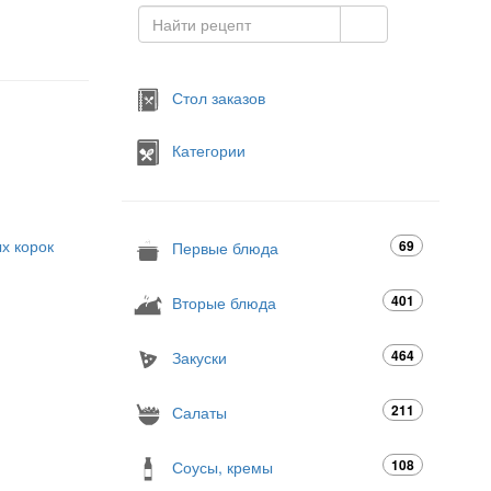
Стол заказов
Категории
х корок
69
Первые блюда
401
Вторые блюда
464
Закуски
211
Салаты
108
Соусы, кремы