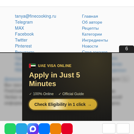
tanya@finecooking.ru
Главная
Telegram
Об авторе
MAX
Рецепты
Facebook
Категории
Twitter
Ингредиенты
Pinterest
Новости
6
Вконтакте
Стол заказов
Одноклассники
Кулинарная книга
Atom
Политика обработки
RSS
персональных данных
Домашняя кухня без проблем
© 2014-2026 FineCooking.ru
16+
Все тексты и фотографии, опубликованные на сайте
FineCooking.ru, защищены законом об авторском праве.
Любая частичная или полная перепечатка опубликованной
информации без активной ссылки на источник запрещена.