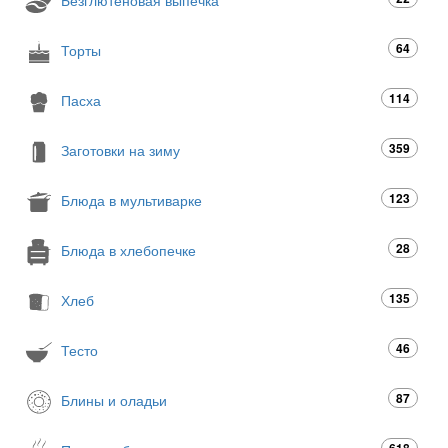
64
Торты
114
Пасха
359
Заготовки на зиму
123
Блюда в мультиварке
28
Блюда в хлебопечке
135
Хлеб
46
Тесто
87
Блины и оладьи
618