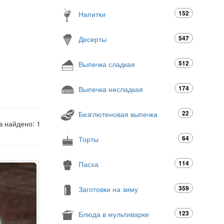
152
Напитки
547
Десерты
512
Выпечка сладкая
174
Выпечка несладкая
22
Безглютеновая выпечка
в найдено: 1
64
Торты
114
Пасха
359
Заготовки на зиму
123
Блюда в мультиварке