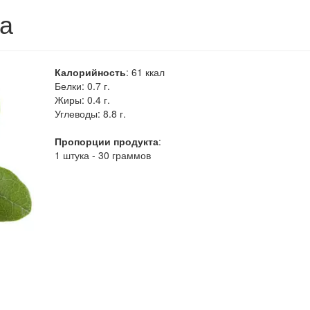
а
Калорийность
:
61
ккал
Белки:
0.7 г.
Жиры:
0.4 г.
Углеводы:
8.8 г.
Пропорции продукта
:
1 штука - 30 граммов