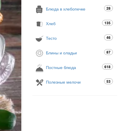
28
Блюда в хлебопечке
135
Хлеб
46
Тесто
87
Блины и оладьи
618
Постные блюда
53
Полезные мелочи