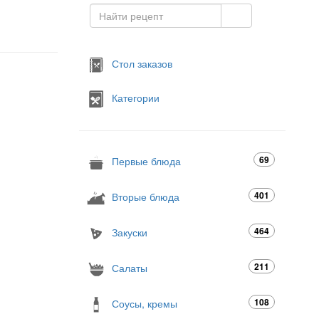
Стол заказов
Категории
69
Первые блюда
401
Вторые блюда
464
Закуски
211
Салаты
108
Соусы, кремы