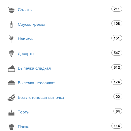
211
Салаты
108
Соусы, кремы
151
Напитки
547
Десерты
512
Выпечка сладкая
174
Выпечка несладкая
22
Безглютеновая выпечка
64
Торты
114
Пасха