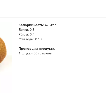
Калорийность
:
47
ккал
Белки:
0.8 г.
Жиры:
0.4 г.
Углеводы:
8.1 г.
Пропорции продукта
:
1 штука - 80 граммов