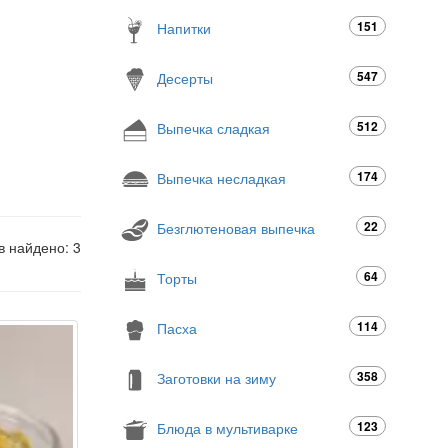
151
Напитки
547
Десерты
512
Выпечка сладкая
174
Выпечка несладкая
22
Безглютеновая выпечка
в найдено: 3
64
Торты
114
Пасха
358
Заготовки на зиму
123
Блюда в мультиварке