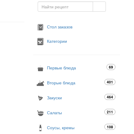
Стол заказов
Категории
69
Первые блюда
401
Вторые блюда
464
Закуски
211
Салаты
108
Соусы, кремы