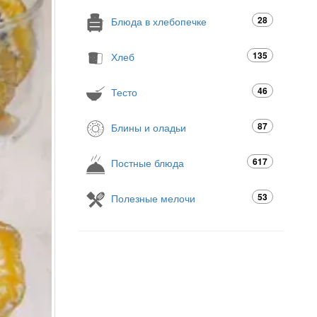
28
Блюда в хлебопечке
135
Хлеб
46
Тесто
87
Блины и оладьи
617
Постные блюда
53
Полезные мелочи