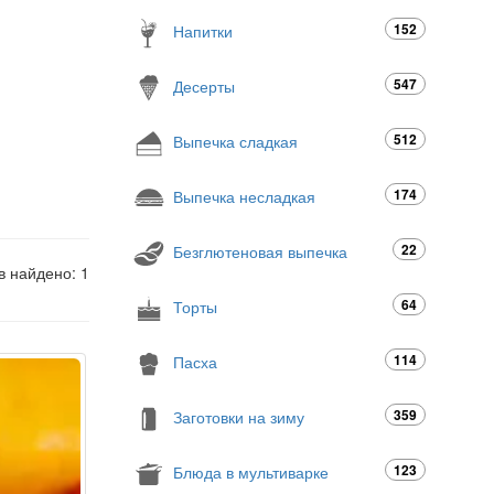
152
Напитки
547
Десерты
512
Выпечка сладкая
174
Выпечка несладкая
22
Безглютеновая выпечка
в найдено: 1
64
Торты
114
Пасха
359
Заготовки на зиму
123
Блюда в мультиварке