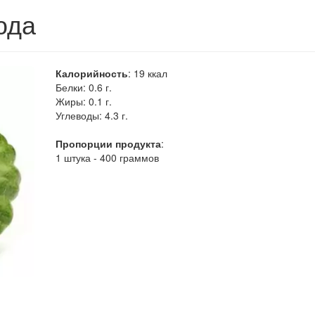
юда
Калорийность
:
19
ккал
Белки:
0.6 г.
Жиры:
0.1 г.
Углеводы:
4.3 г.
Пропорции продукта
:
1 штука - 400 граммов