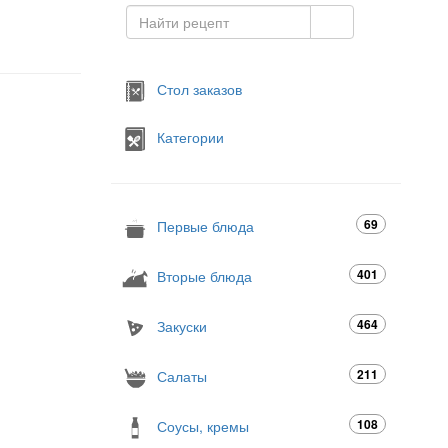
Стол заказов
Категории
69
Первые блюда
401
Вторые блюда
464
Закуски
211
Салаты
108
Соусы, кремы