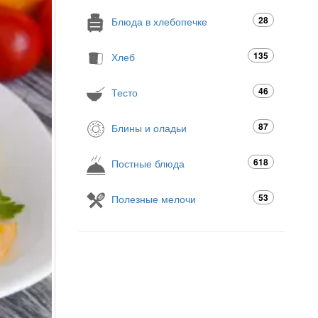
28
Блюда в хлебопечке
135
Хлеб
46
Тесто
87
Блины и оладьи
618
Постные блюда
53
Полезные мелочи