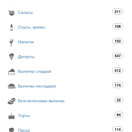
211
Салаты
108
Соусы, кремы
152
Напитки
547
Десерты
512
Выпечка сладкая
174
Выпечка несладкая
22
Безглютеновая выпечка
64
Торты
114
Пасха