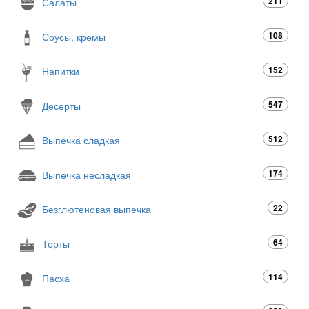
211
Салаты
108
Соусы, кремы
152
Напитки
547
Десерты
512
Выпечка сладкая
174
Выпечка несладкая
22
Безглютеновая выпечка
64
Торты
114
Пасха