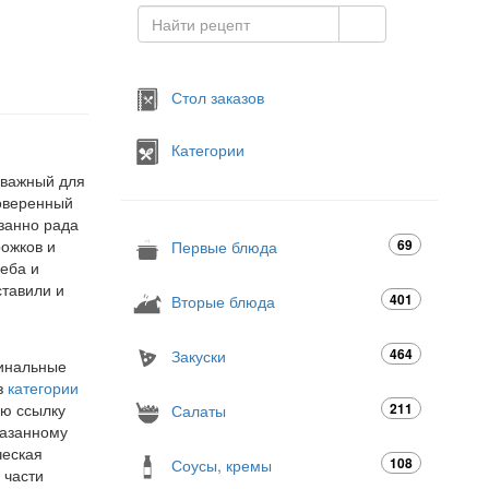
Стол заказов
Категории
й важный для
роверенный
занно рада
рожков и
69
Первые блюда
леба и
ставили и
401
Вторые блюда
464
Закуски
гинальные
з
категории
ую ссылку
211
Салаты
казанному
ческая
108
Соусы, кремы
 части