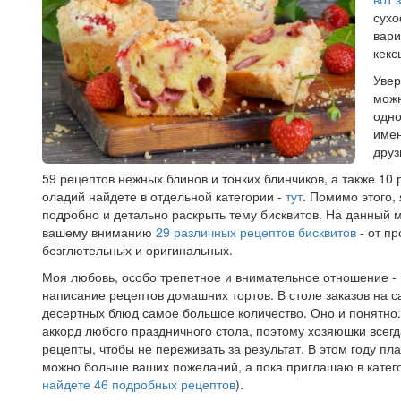
сухо
вари
кекс
Увер
можн
одно
имен
друз
59 рецептов нежных блинов и тонких блинчиков, а также 10
оладий найдете в отдельной категории -
тут
. Помимо этого,
подробно и детально раскрыть тему бисквитов. На данный 
вашему вниманию
29 различных рецептов бисквитов
- от пр
безглютельных и оригинальных.
Моя любовь, особо трепетное и внимательное отношение - 
написание рецептов домашних тортов. В столе заказов на с
десертных блюд самое большое количество. Оно и понятно:
аккорд любого праздничного стола, поэтому хозяюшки всег
рецепты, чтобы не переживать за результат. В этом году пл
можно больше ваших пожеланий, а пока приглашаю в катег
найдете 46 подробных рецептов
).