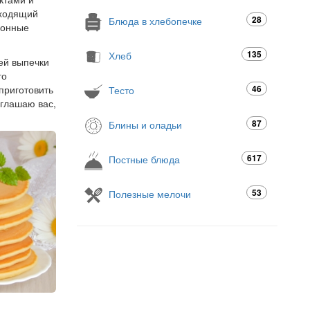
дходящий
28
Блюда в хлебопечке
ионные
135
Хлеб
ей выпечки
го
приготовить
46
Тесто
глашаю вас,
87
Блины и оладьи
617
Постные блюда
53
Полезные мелочи