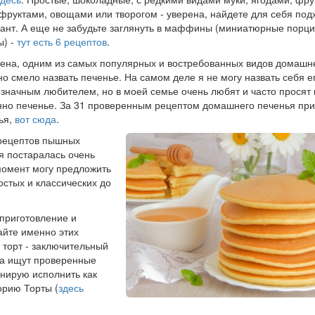
фруктами, овощами или творогом - уверена, найдете для себя по
ант. А еще не забудьте заглянуть в маффины (миниатюрные порц
ы) -
тут есть 6 рецептов
.
ена, одним из самых популярных и востребованных видов домашн
о смело назвать печенье. На самом деле я не могу назвать себя е
значным любителем, но в моей семье очень любят и часто просят 
но печенье. За 31 проверенным рецептом домашнего печенья при
ья,
вот сюда
.
 рецептов пышных
 я постаралась очень
момент могу предложить
остых и классических до
приготовление и
айте именно этих
 торт - заключительный
да ищут проверенные
анирую исполнить как
орию Торты (
здесь