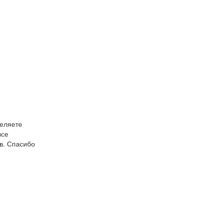
деляете
все
ов. Спасибо