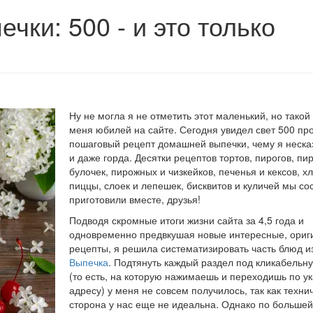
ки: 500 - и это только
Ну не могла я не отметить этот маленький, но тако
меня юбилей на сайте. Сегодня увидел свет 500 п
пошаговый рецепт домашней выпечки, чему я неска
и даже горда. Десятки рецептов тортов, пирогов, пи
булочек, пирожных и чизкейков, печенья и кексов, х
пиццы, слоек и лепешек, бисквитов и куличей мы со
приготовили вместе, друзья!
Подводя скромные итоги жизни сайта за 4,5 года и
одновременно предвкушая новые интересные, ори
рецепты, я решила систематизировать часть блюд и
Выпечка
. Подтянуть каждый раздел под кликабельн
(то есть, на которую нажимаешь и переходишь по у
адресу) у меня не совсем получилось, так как техни
сторона у нас еще не идеальна. Однако по большей