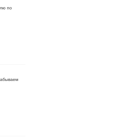
влю по
 забываем