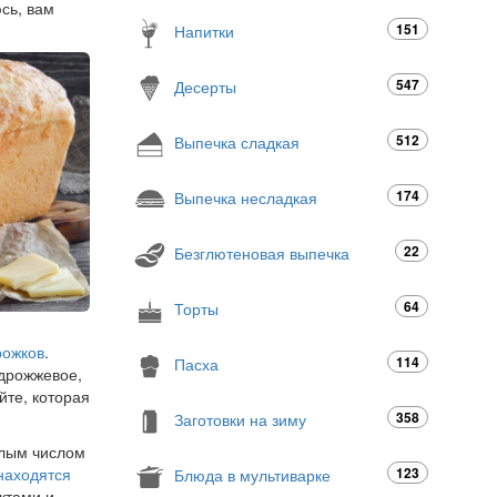
сь, вам
151
Напитки
547
Десерты
512
Выпечка сладкая
174
Выпечка несладкая
22
Безглютеновая выпечка
64
Торты
рожков
.
114
Пасха
дрожжевое,
йте, которая
358
Заготовки на зиму
алым числом
находятся
123
Блюда в мультиварке
ктами и