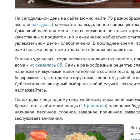
На сегодняшний день на сайте можно найти 78 разнообразн
все они
вот здесь
(нажимайте на выделенное синим цветом и
Домашний хлеб для меня - это возможность не только корм
качественным продуктом, но и ежедневно набираться опыта 
увлекательном деле - хлебопечении. В последнее время что
вами новыми рецептами хлеба, но обещаю исправиться.
Реально удивилась, когда посчитала количество пирогов, п
дома -
их оказалось 65
. Самые разнообразные рецепты: сла
начинками и вкусными наполнителями в составе теста, дро
бездрожжевые, с ягодами и фруктами, творогом, рыбой, п
Действительно шикарный выбор на любой случай - заходите,
наслаждайтесь.
Переходим к еще одному виду любимому домашней выпечки
Кроме того, любителям пиццы (
11 рецептов
) наверняка буд
наливное, песочное, слоеное, заварное, пряничное, закваск
заслуживает внимания.
Вот 
кекс
вот 