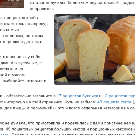
каталог получился более чем внушительный - надею
понравится.
ых рецептов хлеба -
 окажетесь по адресу).
ить семью
в нелегком, но таком
-то редко я делюсь с
риготовленных у себя
дкие и закусочные, с
жжевые и на
тицей и мясом…
 выбирайте, готовьте и
 - обязательно загляните в
17 рецептов булочек
и
12 рецептов пи
ет интересно на этой страничке. Чуть не забыла:
43 рецепта теста
(
а, для пиццы и пельменей) - это и вовсе отдельная категория на са
уж не думала, что приготовила и поделилась с вами поистине нем
ов. 49 пошаговых рецептов больших кексов и порционных кексиков
здесь
. Простые, шоколадные, с редкими видами муки, ягодами, фру