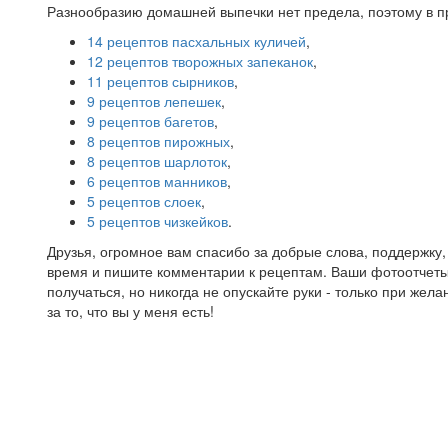
Разнообразию домашней выпечки нет предела, поэтому в п
14 рецептов пасхальных куличей
,
12 рецептов творожных запеканок
,
11 рецептов сырников
,
9 рецептов лепешек
,
9 рецептов багетов
,
8 рецептов пирожных
,
8 рецептов шарлоток
,
6 рецептов манников
,
5 рецептов слоек
,
5 рецептов чизкейков
.
Друзья, огромное вам спасибо за добрые слова, поддержку,
время и пишите комментарии к рецептам. Ваши фотоотчеты 
получаться, но никогда не опускайте руки - только при же
за то, что вы у меня есть!