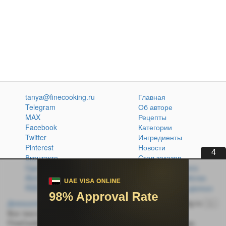
tanya@finecooking.ru
Главная
Telegram
Об авторе
MAX
Рецепты
Facebook
Категории
Twitter
Ингредиенты
Pinterest
Новости
3
Вконтакте
Стол заказов
Одноклассники
Кулинарная книга
Atom
Политика обработки
RSS
персональных данных
Домашняя кухня без проблем
© 2014-2026 FineCooking.ru
16+
Все тексты и фотографии, опубликованные на сайте
FineCooking.ru, защищены законом об авторском праве.