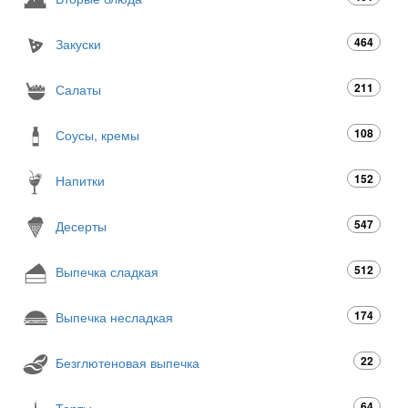
464
Закуски
211
Салаты
108
Соусы, кремы
152
Напитки
547
Десерты
512
Выпечка сладкая
174
Выпечка несладкая
22
Безглютеновая выпечка
64
Торты