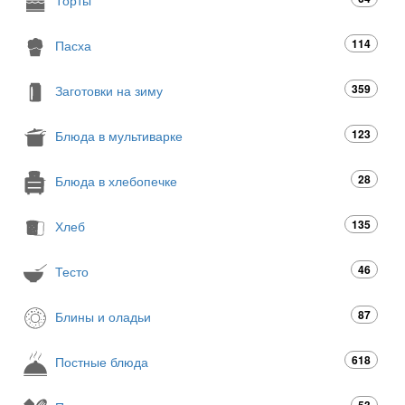
114
Пасха
359
Заготовки на зиму
123
Блюда в мультиварке
28
Блюда в хлебопечке
135
Хлеб
46
Тесто
87
Блины и оладьи
618
Постные блюда
53