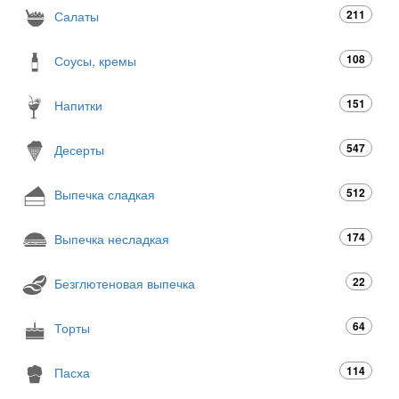
211
Салаты
108
Соусы, кремы
151
Напитки
547
Десерты
512
Выпечка сладкая
174
Выпечка несладкая
22
Безглютеновая выпечка
64
Торты
114
Пасха