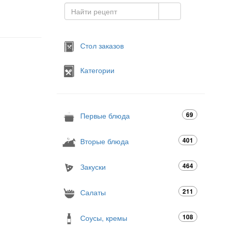
Стол заказов
Категории
69
Первые блюда
401
Вторые блюда
464
Закуски
211
Салаты
108
Соусы, кремы