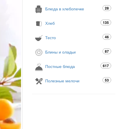
28
Блюда в хлебопечке
135
Хлеб
46
Тесто
87
Блины и оладьи
617
Постные блюда
53
Полезные мелочи