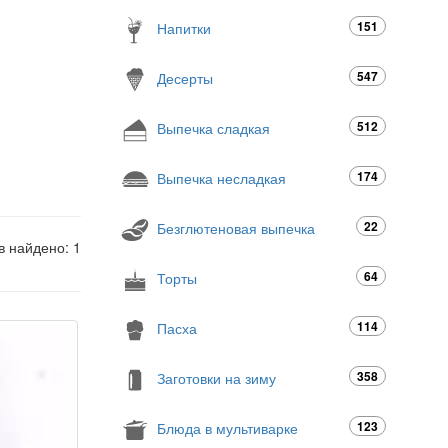
151
Напитки
547
Десерты
512
Выпечка сладкая
174
Выпечка несладкая
22
Безглютеновая выпечка
в найдено: 1
64
Торты
114
Пасха
358
Заготовки на зиму
123
Блюда в мультиварке