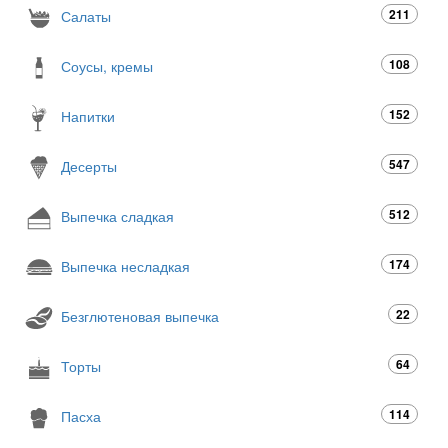
211
Салаты
108
Соусы, кремы
152
Напитки
547
Десерты
512
Выпечка сладкая
174
Выпечка несладкая
22
Безглютеновая выпечка
64
Торты
114
Пасха