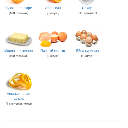
Тыквенное пюре
Апельсин
Сахар
(
150
граммов
)
(
2
штуки
)
(
120
граммов
)
Масло сливочное
Яичный желток
Яйца куриные
(
100
граммов
)
(
3
штуки
)
(
1
штука
)
Апельсиновая
цедра
(
1
столовая ложка
)