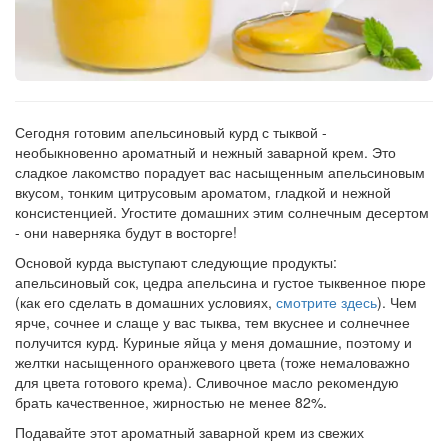
Рецепт
по
заказу
Сегодня готовим апельсиновый курд с тыквой -
необыкновенно ароматный и нежный заварной крем. Это
сладкое лакомство порадует вас насыщенным апельсиновым
вкусом, тонким цитрусовым ароматом, гладкой и нежной
консистенцией. Угостите домашних этим солнечным десертом
- они наверняка будут в восторге!
Основой курда выступают следующие продукты:
апельсиновый сок, цедра апельсина и густое тыквенное пюре
(как его сделать в домашних условиях,
смотрите здесь
). Чем
ярче, сочнее и слаще у вас тыква, тем вкуснее и солнечнее
получится курд. Куриные яйца у меня домашние, поэтому и
желтки насыщенного оранжевого цвета (тоже немаловажно
для цвета готового крема). Сливочное масло рекомендую
брать качественное, жирностью не менее 82%.
Подавайте этот ароматный заварной крем из свежих