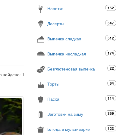
152
Напитки
547
Десерты
512
Выпечка сладкая
174
Выпечка несладкая
22
Безглютеновая выпечка
в найдено: 1
64
Торты
114
Пасха
359
Заготовки на зиму
123
Блюда в мультиварке