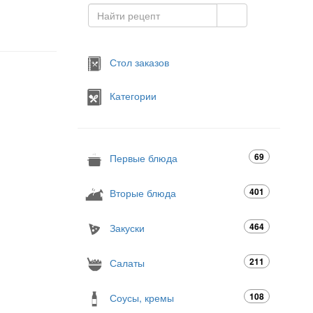
Стол заказов
Категории
69
Первые блюда
401
Вторые блюда
464
Закуски
211
Салаты
108
Соусы, кремы