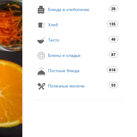
28
Блюда в хлебопечке
135
Хлеб
46
Тесто
87
Блины и оладьи
618
Постные блюда
53
Полезные мелочи