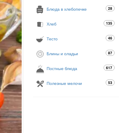
28
Блюда в хлебопечке
135
Хлеб
46
Тесто
87
Блины и оладьи
617
Постные блюда
53
Полезные мелочи