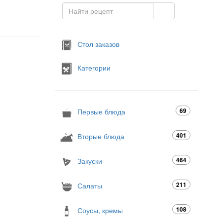
Стол заказов
Категории
69
Первые блюда
401
Вторые блюда
464
Закуски
211
Салаты
108
Соусы, кремы