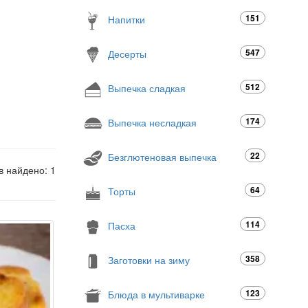
151
Напитки
547
Десерты
512
Выпечка сладкая
174
Выпечка несладкая
22
Безглютеновая выпечка
в найдено: 1
64
Торты
114
Пасха
358
Заготовки на зиму
123
Блюда в мультиварке