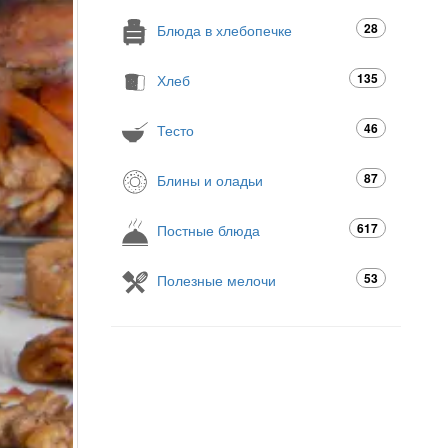
28
Блюда в хлебопечке
135
Хлеб
46
Тесто
87
Блины и оладьи
617
Постные блюда
53
Полезные мелочи