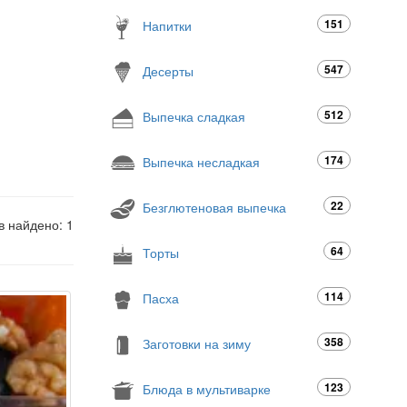
151
Напитки
547
Десерты
512
Выпечка сладкая
174
Выпечка несладкая
22
Безглютеновая выпечка
в найдено: 1
64
Торты
114
Пасха
358
Заготовки на зиму
123
Блюда в мультиварке