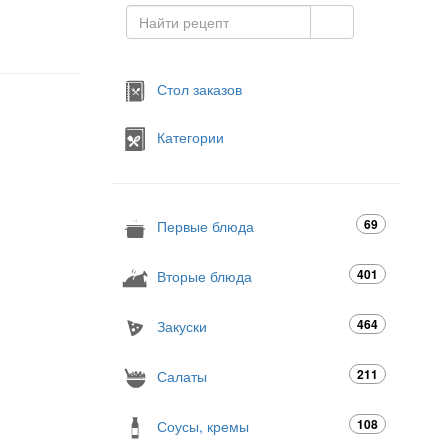
Стол заказов
Категории
69
Первые блюда
401
Вторые блюда
464
Закуски
211
Салаты
108
Соусы, кремы