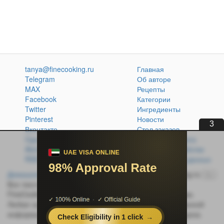
tanya@finecooking.ru
Главная
Telegram
Об авторе
MAX
Рецепты
Facebook
Категории
Twitter
Ингредиенты
Pinterest
Новости
2
Вконтакте
Стол заказов
Одноклассники
Кулинарная книга
Atom
Политика обработки
RSS
персональных данных
Домашняя кухня без проблем
© 2014-2026 FineCooking.ru
16+
Все тексты и фотографии, опубликованные на сайте
FineCooking.ru, защищены законом об авторском праве.
Любая частичная или полная перепечатка опубликованной
информации без активной ссылки на источник запрещена.