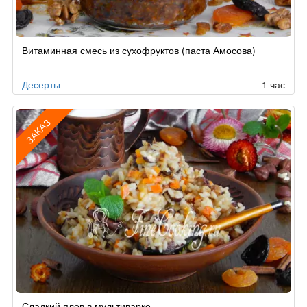
Витаминная смесь из сухофруктов (паста Амосова)
Десерты
1 час
ЗАКАЗ
Рецепт
Сладкий плов в мультиварке