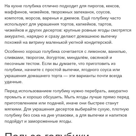
На кухне голубика отлично подходит для пирогов, кексов,
маффинов, чизкейков, творожных запеканок, соусов,
компотов, морсов, варенья и джемов. Ещё голубику часто
используют для украшения тортов, капкейков, тартов,
чизкейков и других десертов: крупные ровные ягоды смотрятся
аккуратно, нарядно и сразу делают домашнюю выпечку
похожей на витрину маленькой уютной кондитерской.
Особенно хорошо голубика сочетается с лимоном, ванилью,
сливками, творогом, йогуртом, миндалём, овсянкой и
песочным тестом. Если вы думаете, что приготовить из
голубики, начните с простой выпечки, ягодного соуса или
украшения домашнего торта — эти варианты почти всегда
удачные.
Перед использованием голубику нужно перебрать, аккуратно
промыть и хорошо обсушить. Мыть ягоды лучше прямо перед
приготовлением или подачей, иначе они быстрее станут
мягкими. Для украшения десертов выбирайте сухую, плотную
голубику без сока на дне упаковки, а для выпечки и напитков
подойдут и замороженные ягоды.
Польза голубики