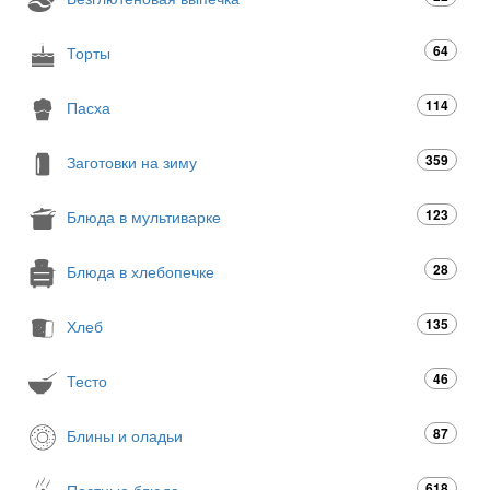
64
Торты
114
Пасха
359
Заготовки на зиму
123
Блюда в мультиварке
28
Блюда в хлебопечке
135
Хлеб
46
Тесто
87
Блины и оладьи
618
Постные блюда