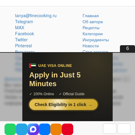
tanya@finecooking.ru
Главная
Telegram
Об авторе
MAX
Рецепты
Facebook
Категории
Twitter
Ингредиенты
Pinterest
Новости
5
Вконтакте
Стол заказов
Одноклассники
Кулинарная книга
Atom
Политика обработки
RSS
персональных данных
Домашняя кухня без проблем
© 2014-2026 FineCooking.ru
16+
Все тексты и фотографии, опубликованные на сайте
FineCooking.ru, защищены законом об авторском праве.
Любая частичная или полная перепечатка опубликованной
информации без активной ссылки на источник запрещена.