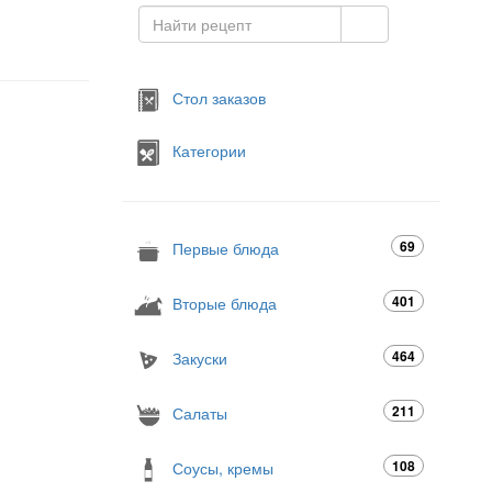
Стол заказов
Категории
69
Первые блюда
401
Вторые блюда
464
Закуски
211
Салаты
108
Соусы, кремы