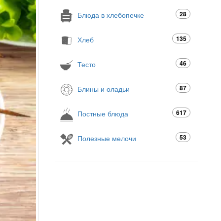
28
Блюда в хлебопечке
135
Хлеб
46
Тесто
87
Блины и оладьи
617
Постные блюда
53
Полезные мелочи