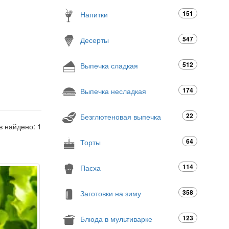
151
Напитки
547
Десерты
512
Выпечка сладкая
174
Выпечка несладкая
22
Безглютеновая выпечка
в найдено: 1
64
Торты
114
Пасха
358
Заготовки на зиму
123
Блюда в мультиварке