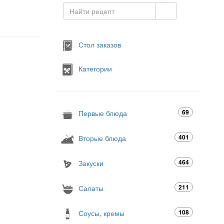
Стол заказов
Категории
69
Первые блюда
401
Вторые блюда
464
Закуски
211
Салаты
108
Соусы, кремы