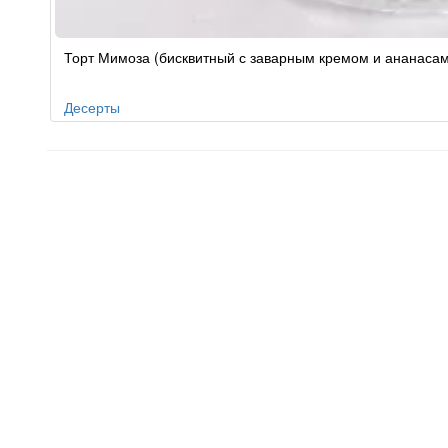
Рецепт
Торт Мимоза (бисквитный с заварным кремом и ананаса
по
заказу
Десерты