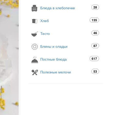
28
Блюда в хлебопечке
135
Хлеб
46
Тесто
87
Блины и оладьи
617
Постные блюда
53
Полезные мелочи