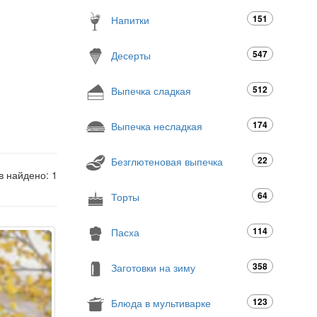
151
Напитки
547
Десерты
512
Выпечка сладкая
174
Выпечка несладкая
22
Безглютеновая выпечка
в найдено: 1
64
Торты
114
Пасха
358
Заготовки на зиму
123
Блюда в мультиварке