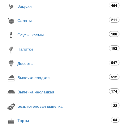
464
Закуски
211
Салаты
108
Соусы, кремы
152
Напитки
547
Десерты
512
Выпечка сладкая
174
Выпечка несладкая
22
Безглютеновая выпечка
64
Торты