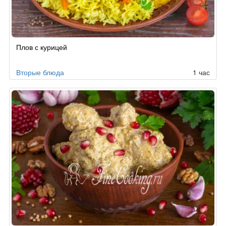
Рецепт
Плов с курицей
по
заказу
Вторые блюда
1 час