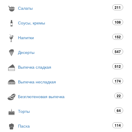
211
Салаты
108
Соусы, кремы
152
Напитки
547
Десерты
512
Выпечка сладкая
174
Выпечка несладкая
22
Безглютеновая выпечка
64
Торты
114
Пасха