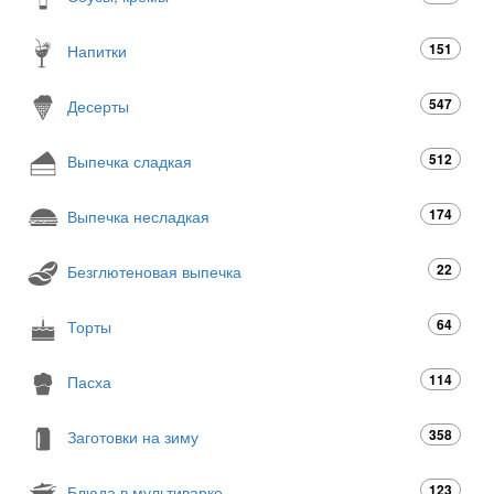
151
Напитки
547
Десерты
512
Выпечка сладкая
174
Выпечка несладкая
22
Безглютеновая выпечка
64
Торты
114
Пасха
358
Заготовки на зиму
123
Блюда в мультиварке