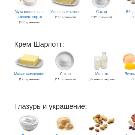
Мука пшеничная
Масло сливочное
Сахар
Яйца
высшего сорта
(
185
граммов
)
(
125
граммов
)
(
1
(
330
граммов
)
Крем Шарлотт:
Масло сливочное
Сахар
Молоко
Яичны
(
125
граммов
)
(
115
граммов
)
(
75
миллилитров
)
(
1
Глазурь и украшение: