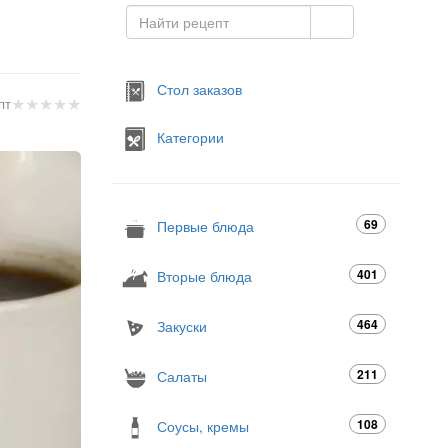
Стол заказов
★
★
★
★
★
пт
Категории
69
Первые блюда
401
Вторые блюда
464
Закуски
211
Салаты
108
Соусы, кремы