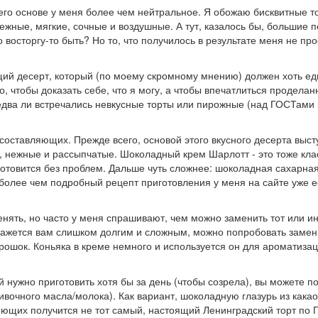
 его основе у меня более чем нейтральное. Я обожаю бисквитные т
 нежные, мягкие, сочные и воздушные. А тут, казалось бы, большие 
сторгу-то быть? Но то, что получилось в результате меня не про
ящий десерт, который (по моему скромному мнению) должен хоть е
, чтобы доказать себе, что я могу, а чтобы впечатлиться продела
едва ли встречались невкусные торты или пирожные (над ГОСТами
составляющих. Прежде всего, основой этого вкусного десерта выс
ие, нежные и рассыпчатые. Шоколадный крем Шарлотт - это тоже кла
я готовится без проблем. Дальше чуть сложнее: шоколадная сахарна
 более чем подробный рецепт приготовления у меня на сайте уже е
енять, но часто у меня спрашивают, чем можно заменить тот или и
кажется вам слишком долгим и сложным, можно попробовать замен
орошок. Коньяка в креме немного и используется он для ароматиза
 нужно приготовить хотя бы за день (чтобы созрела), вы можете п
ивочного масла/молока). Как вариант, шоколадную глазурь из какао
яющих получится не тот самый, настоящий Ленинградский торт по Г