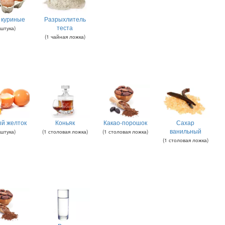
 куриные
Разрыхлитель
теста
штука
)
(
1
чайная ложка
)
й желток
Коньяк
Какао-порошок
Сахар
ванильный
штука
)
(
1
столовая ложка
)
(
1
столовая ложка
)
(
1
столовая ложка
)