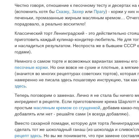
Честно говоря, отношение к песочному тесту и десертах на
(вспомнить хотя бы
Сказку
,
Захер
или
Прагу
) - коржи у них
печеньки, промазанные жирным масляным кремом… Отчего во
порадовало, а реально восхитило!
Классический торт Ленинградский - это действительно сто
приготовить каждый кулинар-кондитер-любитель. Не для того
и насладиться результатом. Неспроста же в бывшем СССР 
годами).
Немного о самом торте и возможных вариантах замены его 
песочные коржи
. Но они вовсе не сухие и плотные, а мягк
(значится во многих рецептурах советских тортов), котора
намеренно не писала здесь пошаговую инструкцию, так как
здесь
.
Теперь поговорим о заменах. Лично я не стала бы ничего м
ингредиент в рецепте. Если приготовление крема Шарлотт 
простым
масляным кремом со сгущенкой
, добавив какао-п
добавлять или нет - решайте сами (я всегда добавляю).
Вместо сахарной помадки, которую для торта Ленинградский
сделать тот же шоколадный ганаш (из шоколада и сливок/сл
рецепт здесь
. Но вы же понимаете, что при замене составл