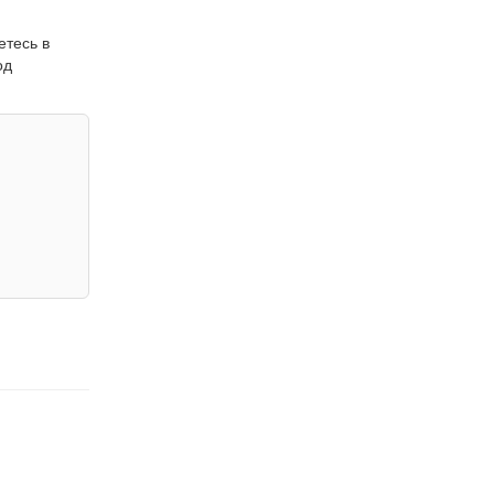
етесь в
од