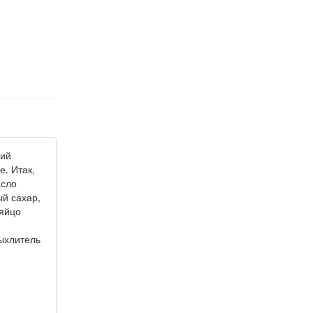
кий
. Итак,
асло
ый сахар,
 яйцо
рыхлитель