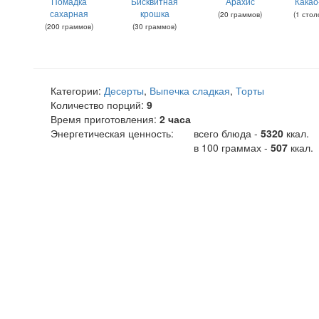
Помадка
Бисквитная
Арахис
Какао
сахарная
крошка
(
20
граммов
)
(
1
стол
(
200
граммов
)
(
30
граммов
)
Категории:
Десерты
,
Выпечка сладкая
,
Торты
Количество порций:
9
Время приготовления:
2 часа
Энергетическая ценность:
всего блюда -
5320
ккал
.
в 100 граммах -
507
ккал.