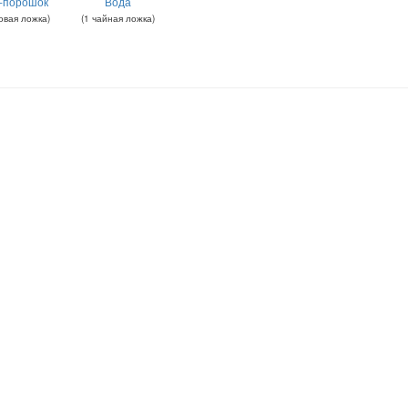
-порошок
Вода
овая ложка
)
(
1
чайная ложка
)