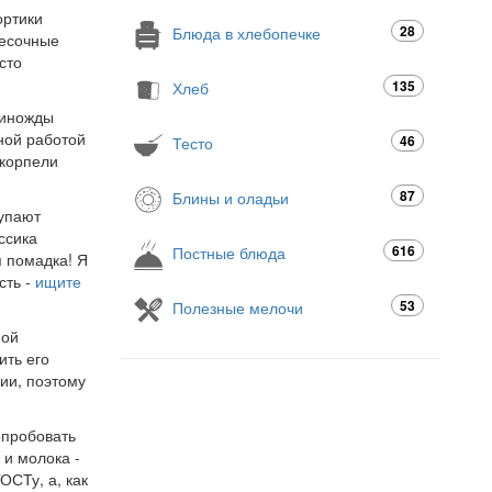
ортики
28
Блюда в хлебопечке
песочные
сто
135
Хлеб
диножды
нной работой
46
Тесто
 корпели
87
Блины и оладьи
тупают
ссика
616
Постные блюда
я помадка! Я
сть -
ищите
53
Полезные мелочи
ной
ить его
ции, поэтому
опробовать
 и молока -
ОСТу, а, как