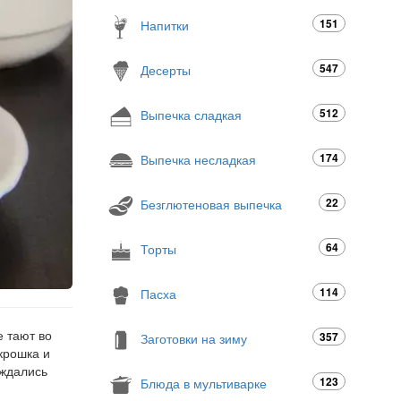
151
Напитки
547
Десерты
512
Выпечка сладкая
174
Выпечка несладкая
22
Безглютеновая выпечка
64
Торты
114
Пасха
 тают во
357
Заготовки на зиму
крошка и
аждались
123
Блюда в мультиварке