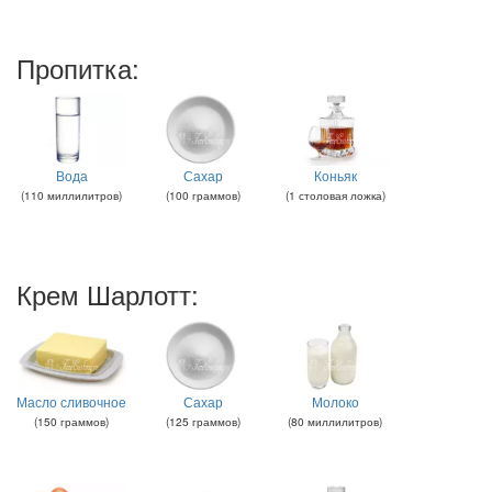
Пропитка:
Вода
Сахар
Коньяк
(
110
миллилитров
)
(
100
граммов
)
(
1
столовая ложка
)
Крем Шарлотт:
Масло сливочное
Сахар
Молоко
(
150
граммов
)
(
125
граммов
)
(
80
миллилитров
)