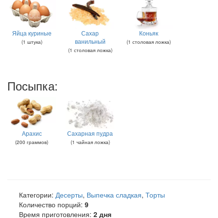
Яйца куриные
Сахар
Коньяк
ванильный
(
1
штука
)
(
1
столовая ложка
)
(
1
столовая ложка
)
Посыпка:
Арахис
Сахарная пудра
(
200
граммов
)
(
1
чайная ложка
)
Категории:
Десерты
,
Выпечка сладкая
,
Торты
Количество порций:
9
Время приготовления:
2 дня