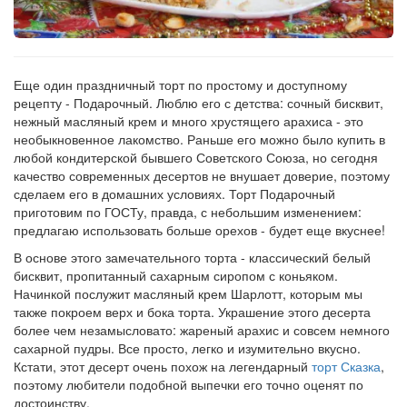
Рецепт
по
заказу
Еще один праздничный торт по простому и доступному
рецепту - Подарочный. Люблю его с детства: сочный бисквит,
нежный масляный крем и много хрустящего арахиса - это
необыкновенное лакомство. Раньше его можно было купить в
любой кондитерской бывшего Советского Союза, но сегодня
качество современных десертов не внушает доверие, поэтому
сделаем его в домашних условиях. Торт Подарочный
приготовим по ГОСТу, правда, с небольшим изменением:
предлагаю использовать больше орехов - будет еще вкуснее!
В основе этого замечательного торта - классический белый
бисквит, пропитанный сахарным сиропом с коньяком.
Начинкой послужит масляный крем Шарлотт, которым мы
также покроем верх и бока торта. Украшение этого десерта
более чем незамысловато: жареный арахис и совсем немного
сахарной пудры. Все просто, легко и изумительно вкусно.
Кстати, этот десерт очень похож на легендарный
торт Сказка
,
поэтому любители подобной выпечки его точно оценят по
достоинству.