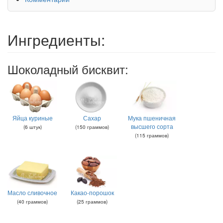
Ингредиенты:
Шоколадный бисквит:
Яйца куриные
Сахар
Мука пшеничная
высшего сорта
(
6
штук
)
(
150
граммов
)
(
115
граммов
)
Масло сливочное
Какао-порошок
(
40
граммов
)
(
25
граммов
)