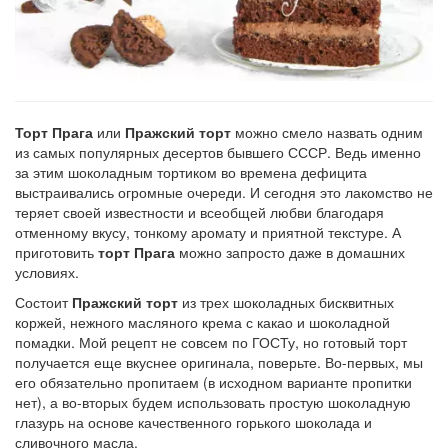
Рецепт
по
заказу
Торт Прага
или
Пражский торт
можно смело назвать одним
из самых популярных десертов бывшего СССР. Ведь именно
за этим шоколадным тортиком во времена дефицита
выстраивались огромные очереди. И сегодня это лакомство не
теряет своей известности и всеобщей любви благодаря
отменному вкусу, тонкому аромату и приятной текстуре. А
приготовить
торт Прага
можно запросто даже в домашних
условиях.
Состоит
Пражский торт
из трех шоколадных бисквитных
коржей, нежного масляного крема с какао и шоколадной
помадки. Мой рецепт не совсем по ГОСТу, но готовый торт
получается еще вкуснее оригинала, поверьте. Во-первых, мы
его обязательно пропитаем (в исходном варианте пропитки
нет), а во-вторых будем использовать простую шоколадную
глазурь на основе качественного горького шоколада и
сливочного масла.