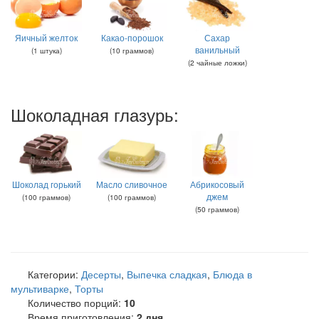
Яичный желток
Какао-порошок
Сахар
ванильный
(
1
штука
)
(
10
граммов
)
(
2
чайные ложки
)
Шоколадная глазурь:
Шоколад горький
Масло сливочное
Абрикосовый
джем
(
100
граммов
)
(
100
граммов
)
(
50
граммов
)
Категории:
Десерты
,
Выпечка сладкая
,
Блюда в
мультиварке
,
Торты
Количество порций:
10
Время приготовления:
2 дня