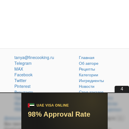
tanya@finecooking.ru
Главная
Telegram
Об авторе
MAX
Рецепты
Facebook
Категории
Twitter
Ингредиенты
Pinterest
Новости
3
Вконтакте
Стол заказов
Одноклассники
Кулинарная книга
Atom
Политика обработки
RSS
персональных данных
Домашняя кухня без проблем
© 2014-2026 FineCooking.ru
16+
Все тексты и фотографии, опубликованные на сайте