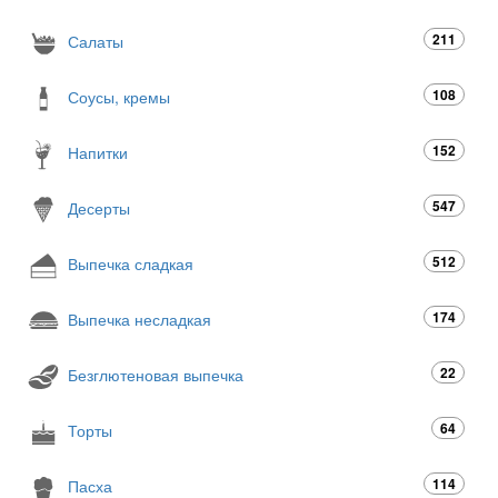
211
Салаты
108
Соусы, кремы
152
Напитки
547
Десерты
512
Выпечка сладкая
174
Выпечка несладкая
22
Безглютеновая выпечка
64
Торты
114
Пасха