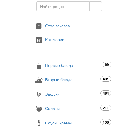
Стол заказов
Категории
69
Первые блюда
401
Вторые блюда
464
Закуски
211
Салаты
108
Соусы, кремы