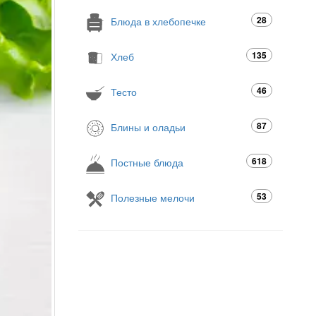
28
Блюда в хлебопечке
135
Хлеб
46
Тесто
87
Блины и оладьи
618
Постные блюда
53
Полезные мелочи