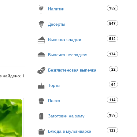
152
Напитки
547
Десерты
512
Выпечка сладкая
174
Выпечка несладкая
22
Безглютеновая выпечка
в найдено: 1
64
Торты
114
Пасха
359
Заготовки на зиму
123
Блюда в мультиварке