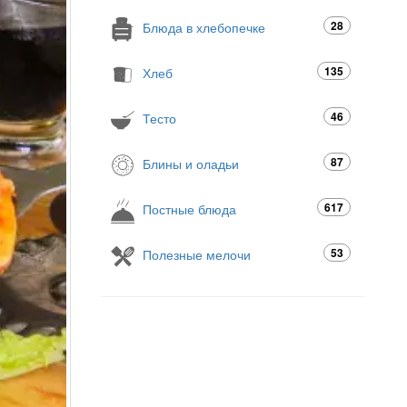
28
Блюда в хлебопечке
135
Хлеб
46
Тесто
87
Блины и оладьи
617
Постные блюда
53
Полезные мелочи