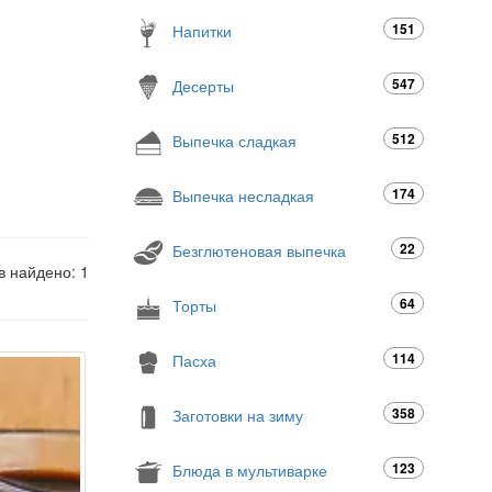
151
Напитки
547
Десерты
512
Выпечка сладкая
174
Выпечка несладкая
22
Безглютеновая выпечка
в найдено: 1
64
Торты
114
Пасха
358
Заготовки на зиму
123
Блюда в мультиварке