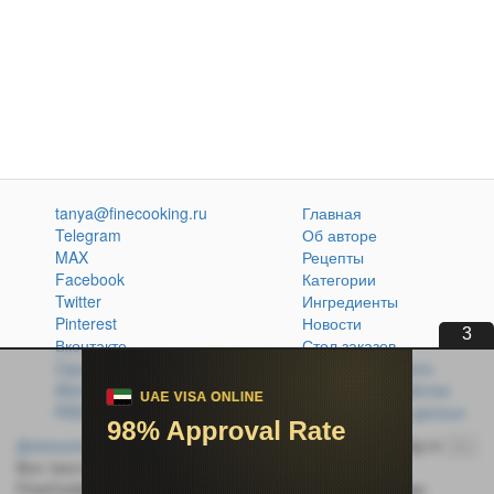
tanya@finecooking.ru
Главная
Telegram
Об авторе
MAX
Рецепты
Facebook
Категории
Twitter
Ингредиенты
Pinterest
Новости
2
Вконтакте
Стол заказов
Одноклассники
Кулинарная книга
Atom
Политика обработки
RSS
персональных данных
Домашняя кухня без проблем
© 2014-2026 FineCooking.ru
16+
Все тексты и фотографии, опубликованные на сайте
FineCooking.ru, защищены законом об авторском праве.