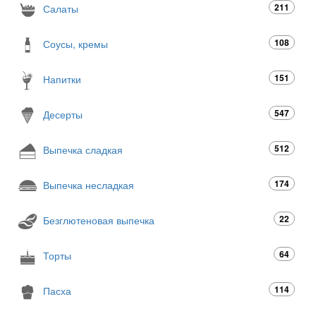
211
Салаты
108
Соусы, кремы
151
Напитки
547
Десерты
512
Выпечка сладкая
174
Выпечка несладкая
22
Безглютеновая выпечка
64
Торты
114
Пасха