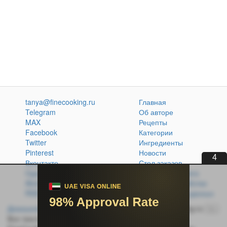
tanya@finecooking.ru
Главная
Telegram
Об авторе
MAX
Рецепты
Facebook
Категории
Twitter
Ингредиенты
Pinterest
Новости
3
Вконтакте
Стол заказов
Одноклассники
Кулинарная книга
Atom
Политика обработки
RSS
персональных данных
Домашняя кухня без проблем
© 2014-2026 FineCooking.ru
16+
Все тексты и фотографии, опубликованные на сайте