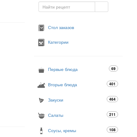
Стол заказов
Категории
69
Первые блюда
401
Вторые блюда
464
Закуски
211
Салаты
108
Соусы, кремы