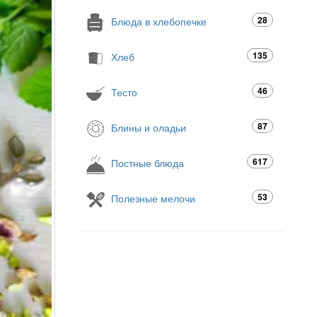
28
Блюда в хлебопечке
135
Хлеб
46
Тесто
87
Блины и оладьи
617
Постные блюда
53
Полезные мелочи