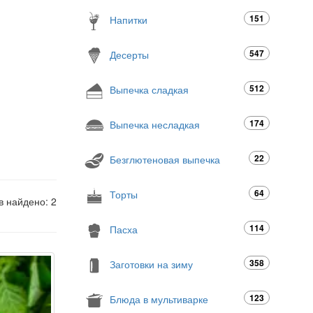
151
Напитки
547
Десерты
512
Выпечка сладкая
174
Выпечка несладкая
22
Безглютеновая выпечка
64
Торты
в найдено: 2
114
Пасха
358
Заготовки на зиму
123
Блюда в мультиварке