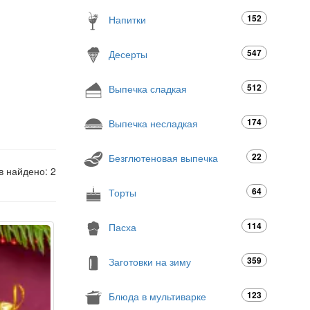
152
Напитки
547
Десерты
512
Выпечка сладкая
174
Выпечка несладкая
22
Безглютеновая выпечка
в найдено: 2
64
Торты
114
Пасха
359
Заготовки на зиму
123
Блюда в мультиварке