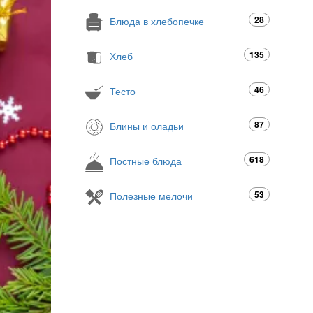
28
Блюда в хлебопечке
135
Хлеб
46
Тесто
87
Блины и оладьи
618
Постные блюда
53
Полезные мелочи