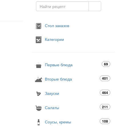
Стол заказов
Категории
69
Первые блюда
401
Вторые блюда
464
Закуски
211
Салаты
108
Соусы, кремы