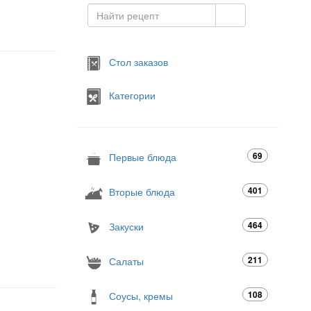
Стол заказов
Категории
69
Первые блюда
401
Вторые блюда
464
Закуски
211
Салаты
108
Соусы, кремы