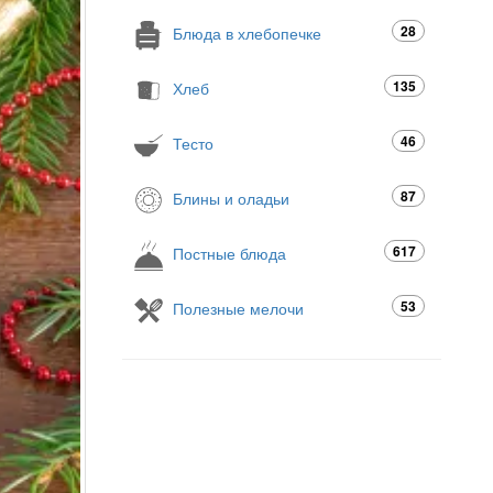
28
Блюда в хлебопечке
135
Хлеб
46
Тесто
87
Блины и оладьи
617
Постные блюда
53
Полезные мелочи