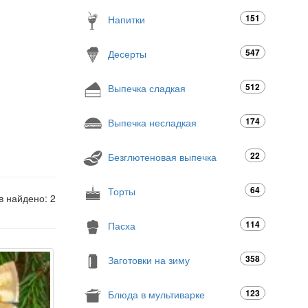
151
Напитки
547
Десерты
512
Выпечка сладкая
174
Выпечка несладкая
22
Безглютеновая выпечка
64
Торты
в найдено: 2
114
Пасха
358
Заготовки на зиму
123
Блюда в мультиварке