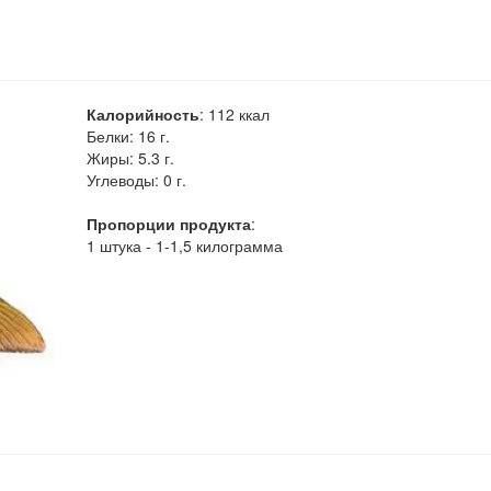
Калорийность
:
112
ккал
Белки:
16 г.
Жиры:
5.3 г.
Углеводы:
0 г.
Пропорции продукта
:
1 штука - 1-1,5 килограмма