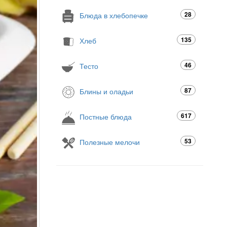
28
Блюда в хлебопечке
135
Хлеб
46
Тесто
87
Блины и оладьи
617
Постные блюда
53
Полезные мелочи