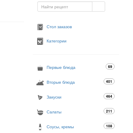
Стол заказов
Категории
69
Первые блюда
401
Вторые блюда
464
Закуски
211
Салаты
108
Соусы, кремы