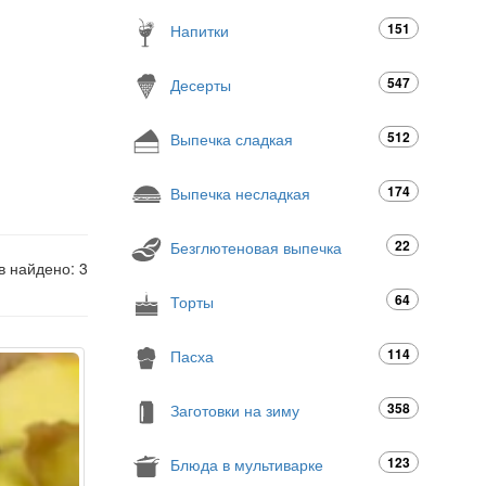
151
Напитки
547
Десерты
512
Выпечка сладкая
174
Выпечка несладкая
22
Безглютеновая выпечка
в найдено: 3
64
Торты
114
Пасха
358
Заготовки на зиму
123
Блюда в мультиварке