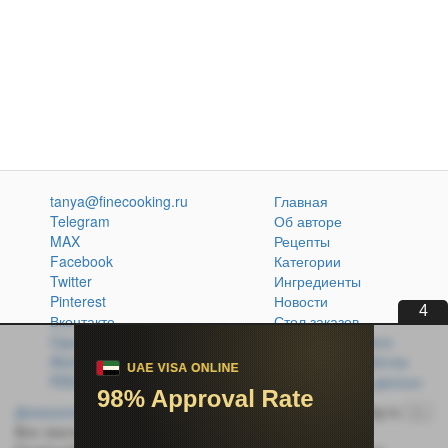
tanya@finecooking.ru
Главная
Telegram
Об авторе
MAX
Рецепты
Facebook
Категории
Twitter
Ингредиенты
Pinterest
Новости
3
Вконтакте
Стол заказов
Одноклассники
Кулинарная книга
Atom
Политика обработки
RSS
персональных данных
Домашняя кухня без проблем
© 2014-2026 FineCooking.ru
16+
Все тексты и фотографии, опубликованные на сайте