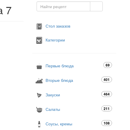
а 7
Стол заказов
Категории
69
Первые блюда
401
Вторые блюда
464
Закуски
211
Салаты
108
Соусы, кремы