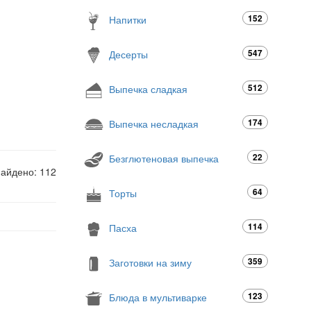
152
Напитки
547
Десерты
512
Выпечка сладкая
174
Выпечка несладкая
22
Безглютеновая выпечка
найдено: 112
64
Торты
114
Пасха
359
Заготовки на зиму
123
Блюда в мультиварке