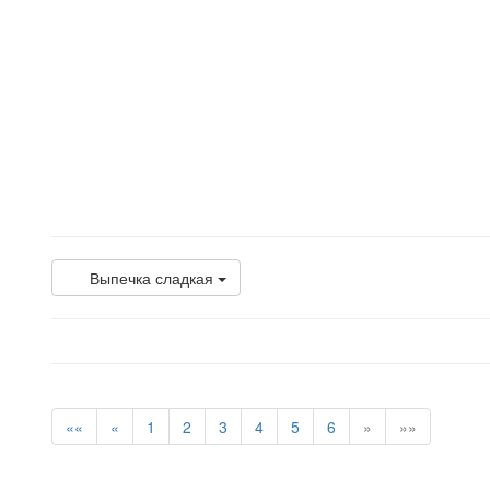
Выпечка сладкая
««
«
1
2
3
4
5
6
»
»»