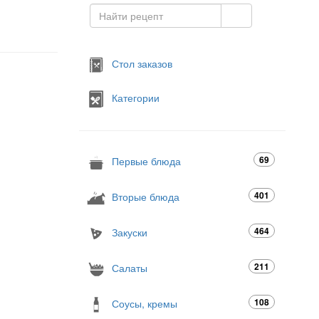
Стол заказов
Категории
69
Первые блюда
401
Вторые блюда
464
Закуски
211
Салаты
108
Соусы, кремы