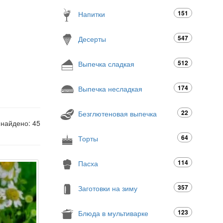
151
Напитки
547
Десерты
512
Выпечка сладкая
174
Выпечка несладкая
22
Безглютеновая выпечка
 найдено: 45
64
Торты
114
Пасха
357
Заготовки на зиму
123
Блюда в мультиварке