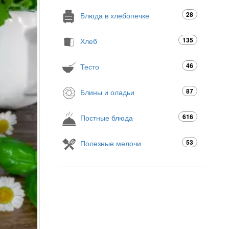
28
Блюда в хлебопечке
135
Хлеб
46
Тесто
87
Блины и оладьи
616
Постные блюда
53
Полезные мелочи