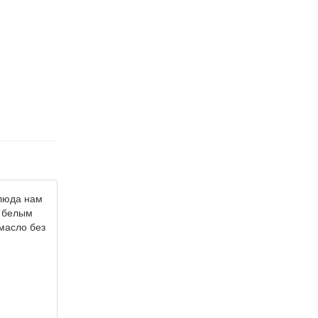
блюда нам
с белым
 масло без