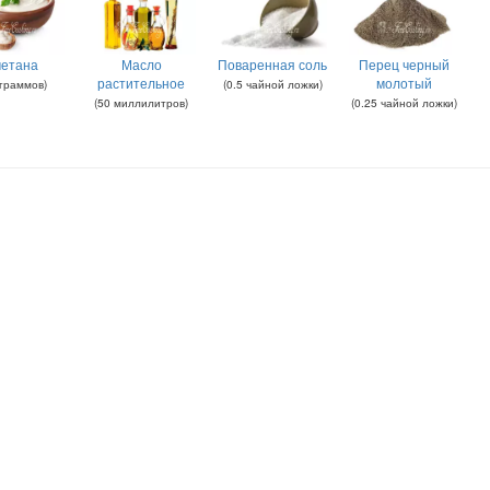
етана
Масло
Поваренная соль
Перец черный
растительное
молотый
граммов
)
(
0.5
чайной ложки
)
(
50
миллилитров
)
(
0.25
чайной ложки
)