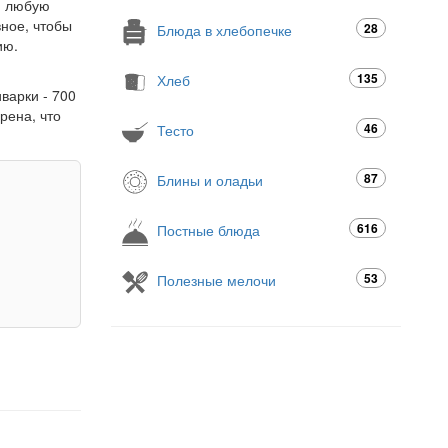
ки любую
вное, чтобы
28
Блюда в хлебопечке
ию.
135
Хлеб
варки - 700
рена, что
46
Тесто
87
Блины и оладьи
616
Постные блюда
53
Полезные мелочи