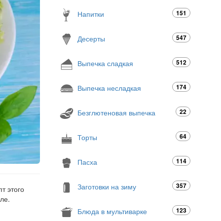
151
Напитки
547
Десерты
512
Выпечка сладкая
174
Выпечка несладкая
22
Безглютеновая выпечка
64
Торты
114
Пасха
357
Заготовки на зиму
т этого
ле.
123
Блюда в мультиварке