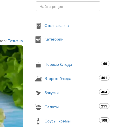
Стол заказов
Категории
тор:
Татьяна
69
Первые блюда
401
Вторые блюда
464
Закуски
211
Салаты
108
Соусы, кремы