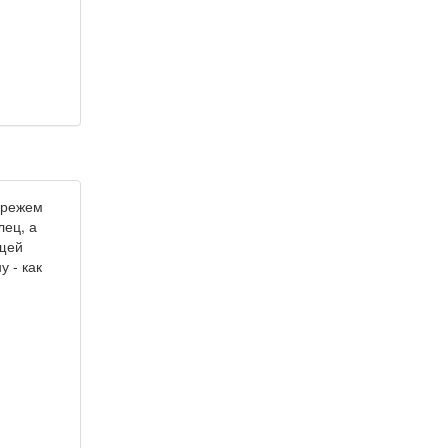
) режем
лец, а
ощей
 - как