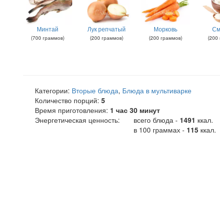
Минтай
Лук репчатый
Морковь
См
(
700
граммов
)
(
200
граммов
)
(
200
граммов
)
(
200
Категории:
Вторые блюда
,
Блюда в мультиварке
Количество порций:
5
Время приготовления:
1 час 30 минут
Энергетическая ценность:
всего блюда -
1491
ккал
.
в 100 граммах -
115
ккал.