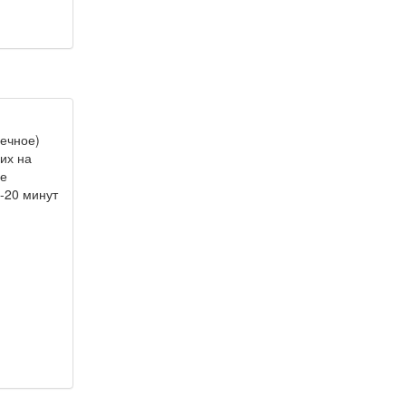
ечное)
их на
ше
5-20 минут