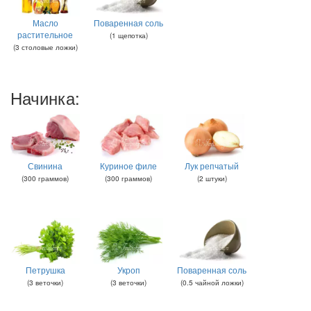
Масло
Поваренная соль
растительное
(
1
щепотка
)
(
3
столовые ложки
)
Начинка:
Свинина
Куриное филе
Лук репчатый
(
300
граммов
)
(
300
граммов
)
(
2
штуки
)
Петрушка
Укроп
Поваренная соль
(
3
веточки
)
(
3
веточки
)
(
0.5
чайной ложки
)