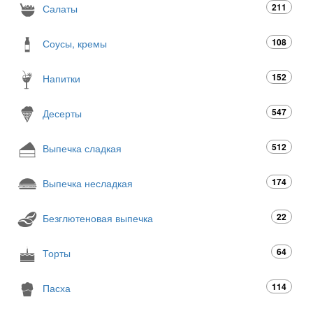
211
Салаты
108
Соусы, кремы
152
Напитки
547
Десерты
512
Выпечка сладкая
174
Выпечка несладкая
22
Безглютеновая выпечка
64
Торты
114
Пасха