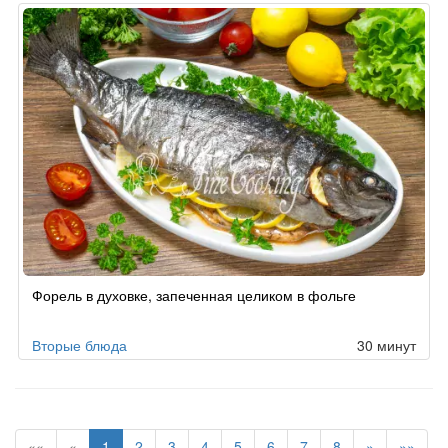
Форель в духовке, запеченная целиком в фольге
Вторые блюда
30 минут
««
«
1
2
3
4
5
6
7
8
»
»»