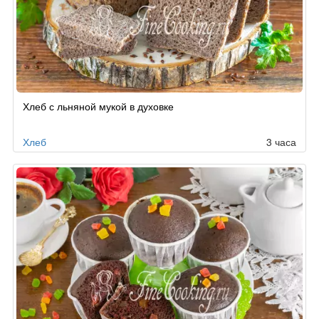
Хлеб с льняной мукой в духовке
Хлеб
3 часа