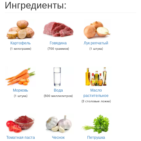
Ингредиенты:
Картофель
Говядина
Лук репчатый
(
1
килограмм
)
(
700
граммов
)
(
1
штука
)
Морковь
Вода
Масло
растительное
(
1
штука
)
(
500
миллилитров
)
(
3
столовые ложки
)
Томатная паста
Чеснок
Петрушка