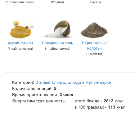
(
1
столовая ложка
)
(
2
зубка
)
(
1
пучок
)
Хмели-сунели
Поваренная соль
Перец черный
молотый
(
1
чайная ложка
)
(
1
чайная ложка
)
(
1
щепотка
)
Категории:
Вторые блюда
,
Блюда в мультиварке
Количество порций:
5
Время приготовления:
3 часа
Энергетическая ценность:
всего блюда -
2813
ккал
.
в 100 граммах -
113
ккал.