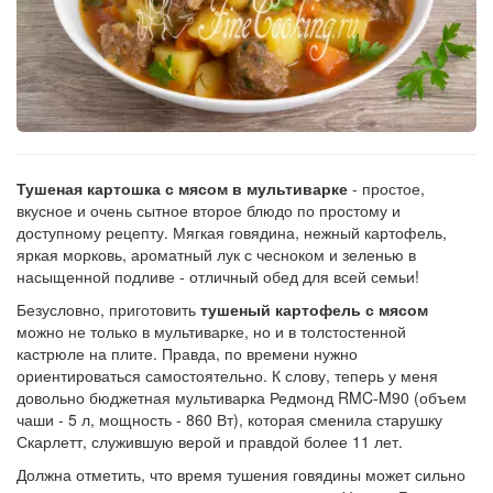
Рецепт
по
заказу
Тушеная картошка с мясом в мультиварке
- простое,
вкусное и очень сытное второе блюдо по простому и
доступному рецепту. Мягкая говядина, нежный картофель,
яркая морковь, ароматный лук с чесноком и зеленью в
насыщенной подливе - отличный обед для всей семьи!
Безусловно, приготовить
тушеный картофель с мясом
можно не только в мультиварке, но и в толстостенной
кастрюле на плите. Правда, по времени нужно
ориентироваться самостоятельно. К слову, теперь у меня
довольно бюджетная мультиварка Редмонд RMC-M90 (объем
чаши - 5 л, мощность - 860 Вт), которая сменила старушку
Скарлетт, служившую верой и правдой более 11 лет.
Должна отметить, что время тушения говядины может сильно