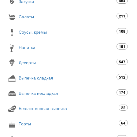
464
Закуски
211
Салаты
108
Соусы, кремы
151
Напитки
547
Десерты
512
Выпечка сладкая
174
Выпечка несладкая
22
Безглютеновая выпечка
64
Торты